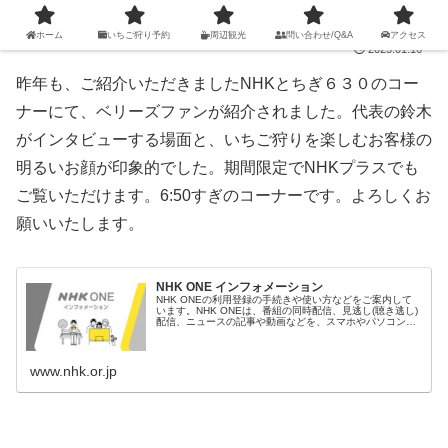
ホーム
いちご狩り予約
周辺観光
問い合わせ/Q&A
アクセス
2025.01.16
昨年も、ご紹介いただきましたNHKとちぎ６３０のコー
ナーにて、ベリーズファンが紹介されました。代表の鈴木
がインタビューする場面と、いちご狩りを楽しむお客様の
明るいお顔が印象的でした。期間限定でNHKプラスでも
ご覧いただけます。6:50すぎのコーナーです。よろしくお
願いいたします。
NHK ONE インフォメーション
NHK ONEの利用登録の手続きや使い方などをご案内して
います。NHK ONEは、番組の同時配信、見逃し(聴き逃し)
配信、ニュースの記事や動画などを、スマホやパソコン、
ネット対応テレビを通じて、WEBサイトやアプリで提供す
るサービスです。
www.nhk.or.jp